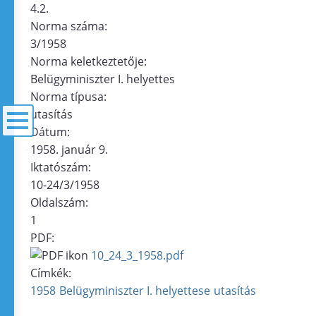
4.2.
Norma száma:
3/1958
Norma keletkeztetője:
Belügyminiszter I. helyettes
Norma típusa:
utasítás
Dátum:
1958. január 9.
menü
Iktatószám:
10-24/3/1958
Oldalszám:
1
PDF:
10_24_3_1958.pdf
Címkék:
1958
Belügyminiszter I. helyettese
utasítás