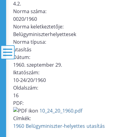
4.2.
Norma száma:
0020/1960
Norma keletkeztetője:
Belügyminiszterhelyettesek
Norma típusa:
utasítás
Dátum:
1960. szeptember 29.
menü
Iktatószám:
10-24/20/1960
Oldalszám:
16
PDF:
10_24_20_1960.pdf
Címkék:
1960
Belügyminiszter-helyettes
utasítás