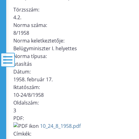
Törzsszám:
4.2.
Norma száma:
8/1958
Norma keletkeztetője:
Belügyminiszter I. helyettes
Norma típusa:
utasítás
Dátum:
menü
1958. február 17.
Iktatószám:
10-24/8/1958
Oldalszám:
3
PDF:
10_24_8_1958.pdf
Címkék: