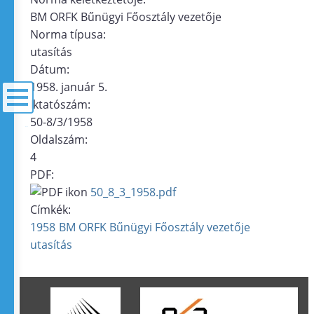
BM ORFK Bűnügyi Főosztály vezetője
Norma típusa:
utasítás
Dátum:
1958. január 5.
Iktatószám:
50-8/3/1958
menü
Oldalszám:
4
PDF:
50_8_3_1958.pdf
Címkék:
1958
BM ORFK Bűnügyi Főosztály vezetője
utasítás