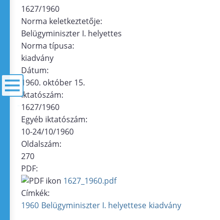
1627/1960
Norma keletkeztetője:
Belügyminiszter I. helyettes
Norma típusa:
kiadvány
Dátum:
1960. október 15.
Iktatószám:
1627/1960
menü
Egyéb iktatószám:
10-24/10/1960
Oldalszám:
270
PDF:
1627_1960.pdf
Címkék:
1960
Belügyminiszter I. helyettese
kiadvány