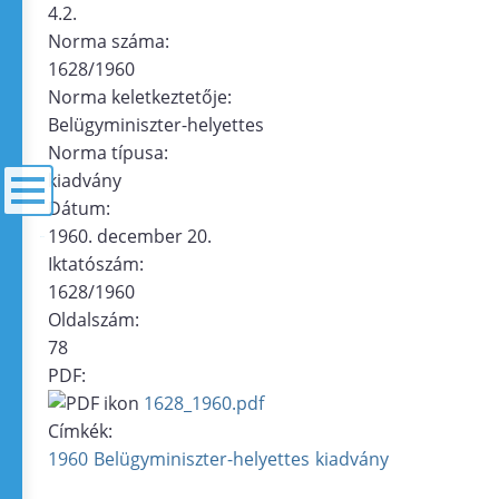
4.2.
Norma száma:
1628/1960
Norma keletkeztetője:
Belügyminiszter-helyettes
Norma típusa:
kiadvány
Dátum:
1960. december 20.
menü
Iktatószám:
1628/1960
Oldalszám:
78
PDF:
1628_1960.pdf
Címkék:
1960
Belügyminiszter-helyettes
kiadvány