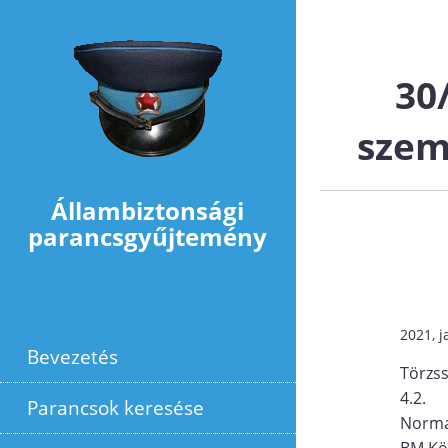
Ugrás a tartalomra
30
szem
Állambiztonsági
parancsgyűjtemény
2021, j
Bevezetés
Törzs
4.2.
Parancsok keresése
Norma
BM Köz