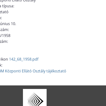
 típusa:
ztató
m:
június 10.
ószám:
8/1958
szám:
142_68_1958.pdf
k:
BM Központi Ellátó Osztály
tájékoztató