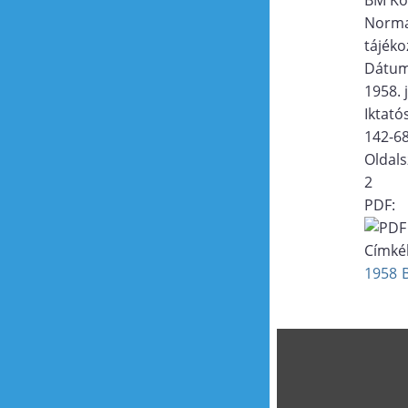
Norma
tájéko
Dátu
1958. 
Iktat
142-6
Oldal
2
PDF:
Címké
1958