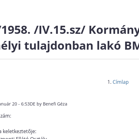
/1958. /IV.15.sz/ Kormány
élyi tulajdonban lakó B
Címlap
anuár 20 - 6:53DE by Benefi Géza
szám:
 keletkeztetője:
ponti Ellátó Osztály