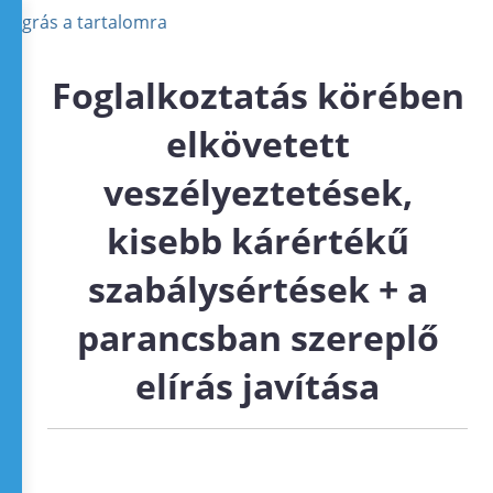
Ugrás a tartalomra
Foglalkoztatás körében
elkövetett
veszélyeztetések,
kisebb kárértékű
szabálysértések + a
parancsban szereplő
elírás javítása