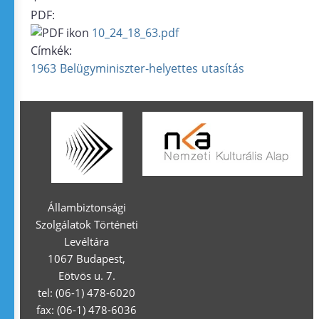
PDF:
10_24_18_63.pdf
Címkék:
1963
Belügyminiszter-helyettes
utasítás
Állambiztonsági
Szolgálatok Történeti
Levéltára
1067 Budapest,
Eötvös u. 7.
tel: (06-1) 478-6020
fax: (06-1) 478-6036