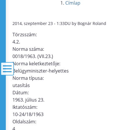
Címlap
2014, szeptember 23 - 1:33DU by Bognár Roland
Törzsszám:
4.2.
Norma száma:
0018/1963. (VII.23.)
Norma keletkeztetője:
Belügyminiszter-helyettes
Norma típusa:
menü
utasítás
Dátum:
1963. július 23.
Iktatószám:
10-24/18/1963
Oldalszám:
4