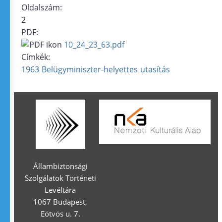
Oldalszám:
2
PDF:
10_24_23_63.pdf
Címkék:
1963
Belügyminiszter-helyettes
utasítás
Állambiztonsági
Szolgálatok Történeti
Levéltára
1067 Budapest,
Eötvös u. 7.