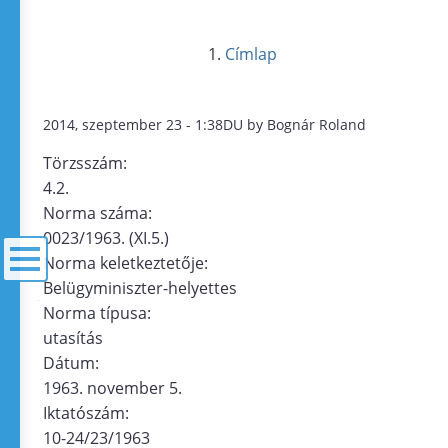
Címlap
2014, szeptember 23 - 1:38DU by Bognár Roland
Törzsszám:
4.2.
Norma száma:
0023/1963. (XI.5.)
Norma keletkeztetője:
Belügyminiszter-helyettes
menü
Norma típusa:
utasítás
Dátum:
1963. november 5.
Iktatószám:
10-24/23/1963