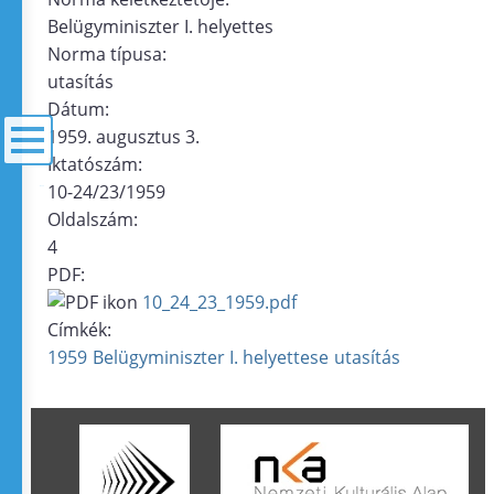
Belügyminiszter I. helyettes
Norma típusa:
utasítás
Dátum:
1959. augusztus 3.
Iktatószám:
10-24/23/1959
menü
Oldalszám:
4
PDF:
10_24_23_1959.pdf
Címkék:
1959
Belügyminiszter I. helyettese
utasítás