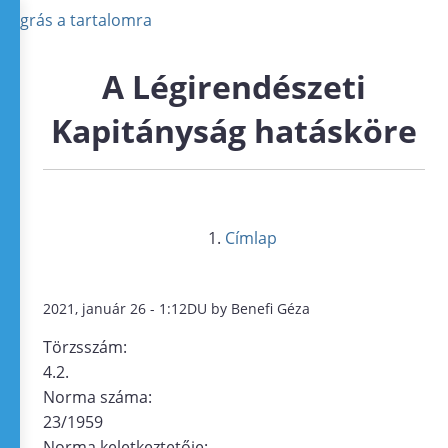
Ugrás a tartalomra
A Légirendészeti
Kapitányság hatásköre
Címlap
2021, január 26 - 1:12DU by Benefi Géza
Törzsszám:
4.2.
Norma száma:
23/1959
Norma keletkeztetője: