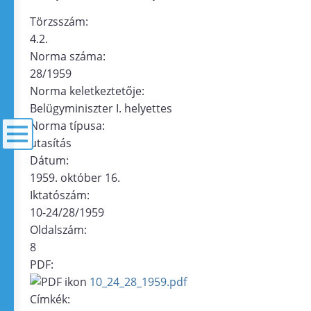
Törzsszám:
4.2.
Norma száma:
28/1959
Norma keletkeztetője:
Belügyminiszter I. helyettes
Norma típusa:
utasítás
Dátum:
menü
1959. október 16.
Iktatószám:
10-24/28/1959
Oldalszám:
8
PDF:
10_24_28_1959.pdf
Címkék: