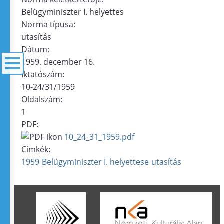
Belügyminiszter I. helyettes
Norma típusa:
utasítás
Dátum:
1959. december 16.
Iktatószám:
10-24/31/1959
menü
Oldalszám:
1
PDF:
10_24_31_1959.pdf
Címkék:
1959
Belügyminiszter I. helyettese
utasítás