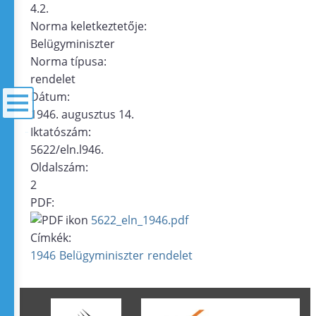
4.2.
Norma keletkeztetője:
Belügyminiszter
Norma típusa:
rendelet
Dátum:
1946. augusztus 14.
Iktatószám:
menü
5622/eln.l946.
Oldalszám:
2
PDF:
5622_eln_1946.pdf
Címkék:
1946
Belügyminiszter
rendelet