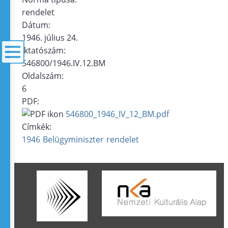
rendelet
Dátum:
1946. július 24.
Iktatószám:
546800/1946.IV.12.BM
Oldalszám:
menü
6
PDF:
546800_1946_IV_12_BM.pdf
Címkék:
1946
Belügyminiszter
rendelet