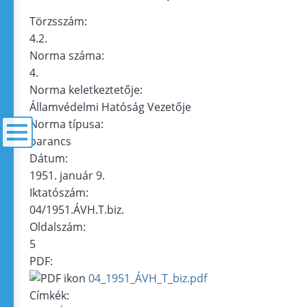
Törzsszám:
4.2.
Norma száma:
4.
Norma keletkeztetője:
Államvédelmi Hatóság Vezetője
Norma típusa:
parancs
Dátum:
menü
1951. január 9.
Iktatószám:
04/1951.ÁVH.T.biz.
Oldalszám:
5
PDF:
04_1951_ÁVH_T_biz.pdf
Címkék: