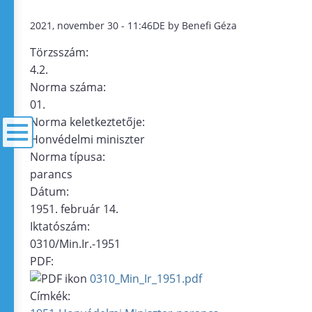
2021, november 30 - 11:46DE by Benefi Géza
Törzsszám:
4.2.
Norma száma:
01.
Norma keletkeztetője:
Honvédelmi miniszter
Norma típusa:
menü
parancs
Dátum:
1951. február 14.
Iktatószám:
0310/Min.Ir.-1951
PDF:
0310_Min_Ir_1951.pdf
Címkék: