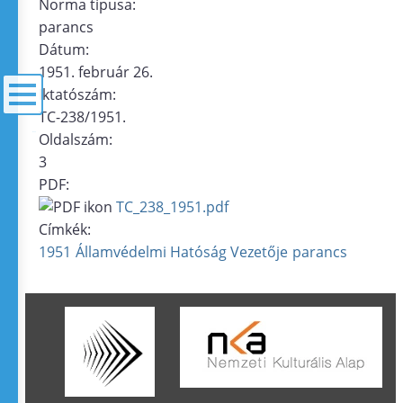
Norma típusa:
parancs
Dátum:
1951. február 26.
Iktatószám:
TC-238/1951.
Oldalszám:
menü
3
PDF:
TC_238_1951.pdf
Címkék:
1951
Államvédelmi Hatóság Vezetője
parancs