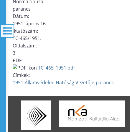
Norma típusa:
parancs
Dátum:
1951. április 16.
Iktatószám:
TC-465/1951.
Oldalszám:
menü
3
PDF:
TC_465_1951.pdf
Címkék:
1951
Államvédelmi Hatóság Vezetője
parancs