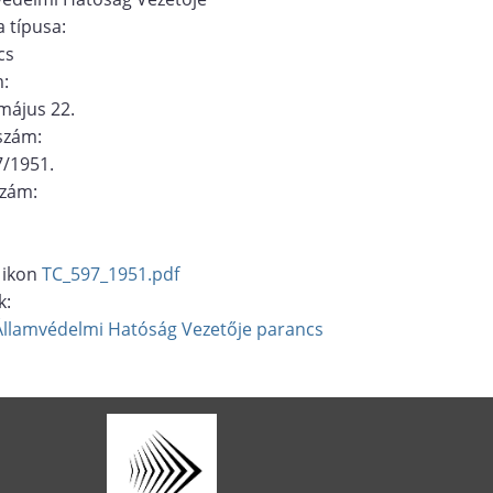
 típusa:
cs
m:
május 22.
ószám:
7/1951.
szám:
TC_597_1951.pdf
k:
Államvédelmi Hatóság Vezetője
parancs