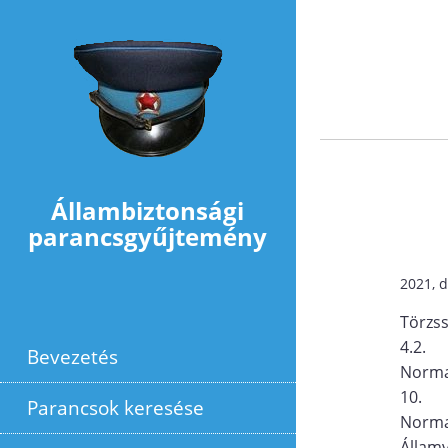
Ugrás a tartalomra
Állambiztonsági
parancsgyűjtemény
2021, 
Törzs
4.2.
Bevezetés
Norma
10.
Parancsok keresése
Norma
Állam