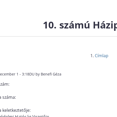
10. számú Házi
Címlap
december 1 - 3:18DU by Benefi Géza
szám:
 száma:
 keletkeztetője:
védelmi Hatóság Vezetője