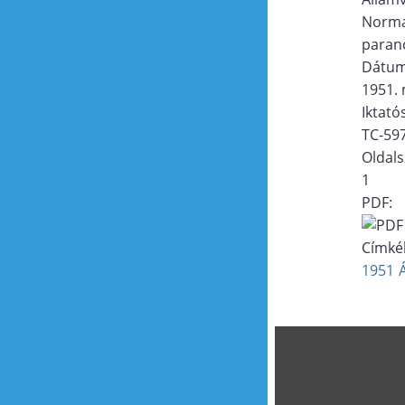
Norma
paran
Dátu
1951. 
Iktat
TC-59
Oldal
1
PDF:
Címké
1951