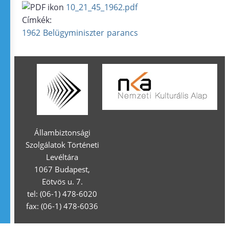
10_21_45_1962.pdf
Címkék:
1962
Belügyminiszter
parancs
Állambiztonsági
Szolgálatok Történeti
Levéltára
1067 Budapest,
Eötvös u. 7.
tel: (06-1) 478-6020
fax: (06-1) 478-6036