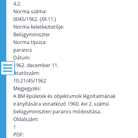
4.2.
Norma száma:
0045/1962. (XII.11.)
Norma keletkeztetője:
Belügyminiszter
Norma típusa:
parancs
Dátum:
1962. december 11.
Iktatószám:
10-21/45/1962
menü
Megjegyzés:
A BM épületek és objektumok légoltalmának
irányítására vonatkozó 1960. évi 2. számú
belügyminiszteri parancs módosítása.
Oldalszám:
1
PDF: