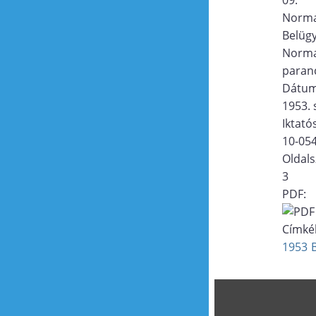
Norma
Belügy
Norma
paran
Dátu
1953. 
Iktat
10-05
Oldal
3
PDF:
Címké
1953