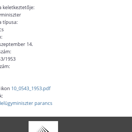
 keletkeztetője:
miniszter
 típusa:
cs
m:
szeptember 14.
ószám:
43/1953
szám:
10_0543_1953.pdf
k:
Belügyminiszter
parancs