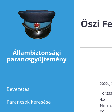
Ugrás a tartalomra
Őszi F
Állambiztonsági
parancsgyűjtemény
2022, j
Bevezetés
Törzs
4.2.
Parancsok keresése
Norma
09.