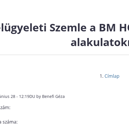
elügyeleti Szemle a BM 
alakulatok
Címlap
únius 28 - 12:19DU by Benefi Géza
szám:
 száma: