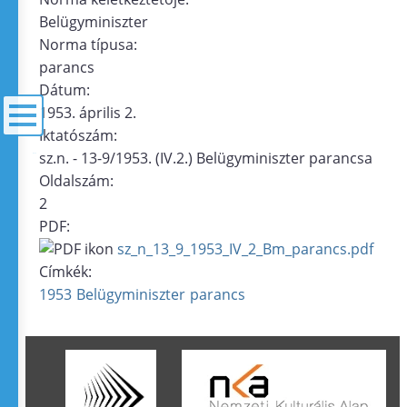
Belügyminiszter
Norma típusa:
parancs
Dátum:
1953. április 2.
Iktatószám:
sz.n. - 13-9/1953. (IV.2.) Belügyminiszter parancsa
menü
Oldalszám:
2
PDF:
sz_n_13_9_1953_IV_2_Bm_parancs.pdf
Címkék:
1953
Belügyminiszter
parancs