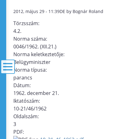
2012, május 29 - 11:39DE by Bognár Roland
Törzsszám:
4.2.
Norma száma:
0046/1962. (XII.21.)
Norma keletkeztetője:
Belügyminiszter
Norma típusa:
parancs
menü
Dátum:
1962. december 21.
Iktatószám:
10-21/46/1962
Oldalszám:
3
PDF: