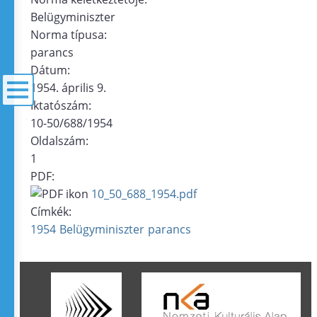
Belügyminiszter
Norma típusa:
parancs
Dátum:
1954. április 9.
Iktatószám:
10-50/688/1954
menü
Oldalszám:
1
PDF:
10_50_688_1954.pdf
Címkék:
1954
Belügyminiszter
parancs