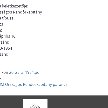
 keletkeztetője:
szágos Rendőrkapitány
 típusa:
cs
m:
prilis 16.
ószám:
/3/1954
szám:
20_25_3_1954.pdf
k:
BM Országos Rendőrkapitány
parancs