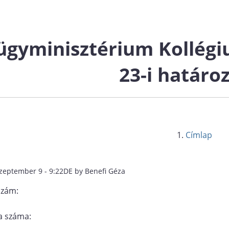
ügyminisztérium Kollég
23-i határo
Címlap
szeptember 9 - 9:22DE by Benefi Géza
szám:
 száma: