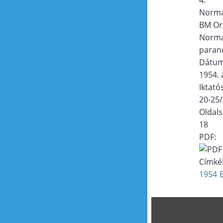
Norma
BM Or
Norma
paran
Dátu
1954. á
Iktat
20-25
Oldal
18
PDF:
Címké
1954