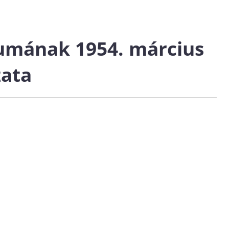
iumának 1954. március
zata