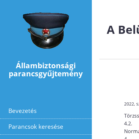
Ugrás a tartalomra
A Bel
Állambiztonsági
parancsgyűjtemény
2022, 
Bevezetés
Törzs
4.2.
Parancsok keresése
Norma
4.