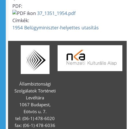
PDF:
37_1351_1954.pdf
Címkék:
1954
Belügyminiszter-helyettes
utasítás
Állambiztonsági
Szolgálatok Történeti
Levéltára
1067 Budapest,
Eötvös u. 7.
tel: (06-1) 478-6020
fax: (06-1) 478-6036