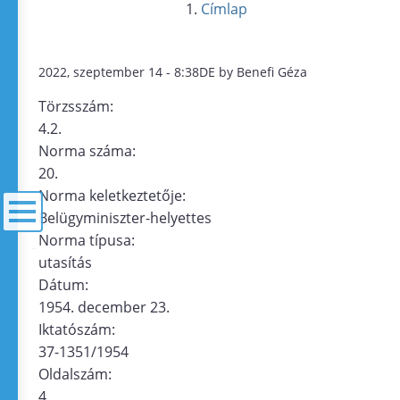
Címlap
2022, szeptember 14 - 8:38DE by Benefi Géza
Törzsszám:
4.2.
Norma száma:
20.
Norma keletkeztetője:
Belügyminiszter-helyettes
Norma típusa:
menü
utasítás
Dátum:
1954. december 23.
Iktatószám:
37-1351/1954
Oldalszám:
4