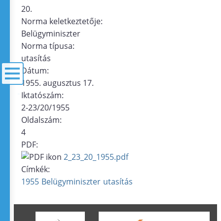
20.
Norma keletkeztetője:
Belügyminiszter
Norma típusa:
utasítás
Dátum:
1955. augusztus 17.
Iktatószám:
menü
2-23/20/1955
Oldalszám:
4
PDF:
2_23_20_1955.pdf
Címkék:
1955
Belügyminiszter
utasítás