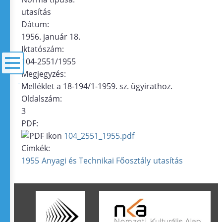
utasítás
Dátum:
1956. január 18.
Iktatószám:
104-2551/1955
Megjegyzés:
Melléklet a 18-194/1-1959. sz. ügyirathoz.
menü
Oldalszám:
3
PDF:
104_2551_1955.pdf
Címkék:
1955
Anyagi és Technikai Főosztály
utasítás