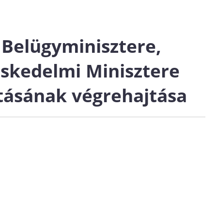
Belügyminisztere,
eskedelmi Minisztere
ításának végrehajtása