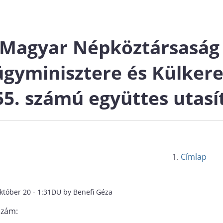
 Magyar Népköztársaság 
ügyminisztere és Külker
55. számú együttes utas
Címlap
któber 20 - 1:31DU by Benefi Géza
szám: