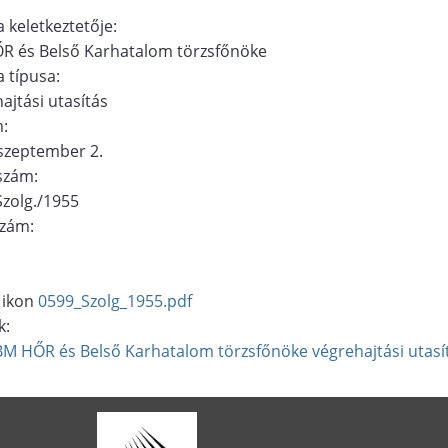
 keletkeztetője:
R és Belső Karhatalom törzsfőnöke
 típusa:
ajtási utasítás
m:
szeptember 2.
ószám:
zolg./1955
szám:
0599_Szolg_1955.pdf
k:
BM HŐR és Belső Karhatalom törzsfőnöke
végrehajtási utasí