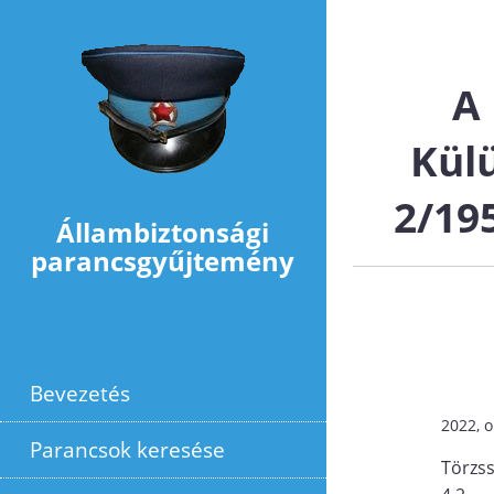
Ugrás a tartalomra
A
Kül
2/19
Állambiztonsági
parancsgyűjtemény
Bevezetés
2022, o
Parancsok keresése
Törzs