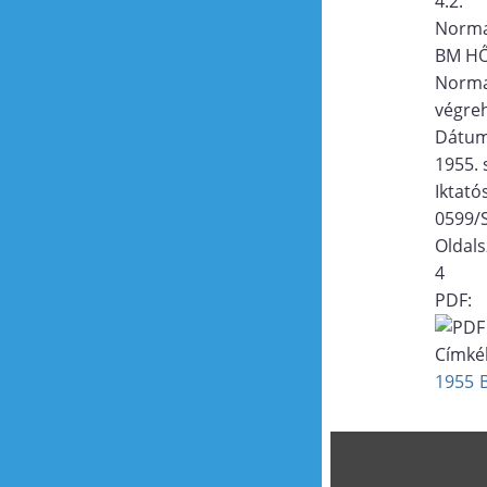
4.2.
Norma
BM HŐ
Norma
végreh
Dátu
1955. 
Iktat
0599/S
Oldal
4
PDF:
Címké
1955