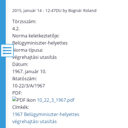
2015, január 14 - 12:47DU by Bognár Roland
Törzsszám:
4.2.
Norma keletkeztetője:
Belügyminiszter-helyettes
Norma típusa:
végrehajtási utasítás
Dátum:
menü
1967. január 10.
Iktatószám:
10-22/3/A/1967
PDF:
10_22_3_1967.pdf
Címkék:
1967
Belügyminiszter-helyettes
végrehajtási utasítás