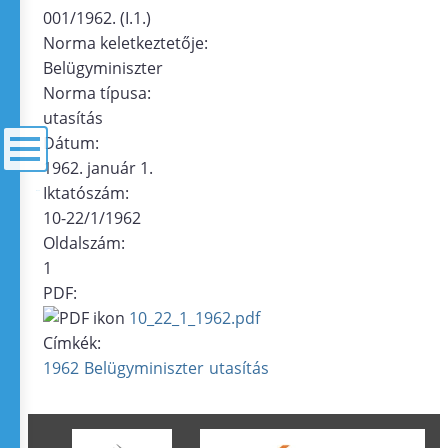
001/1962. (I.1.)
Norma keletkeztetője:
Belügyminiszter
Norma típusa:
utasítás
Dátum:
1962. január 1.
Iktatószám:
menü
10-22/1/1962
Oldalszám:
1
PDF:
10_22_1_1962.pdf
Címkék:
1962
Belügyminiszter
utasítás