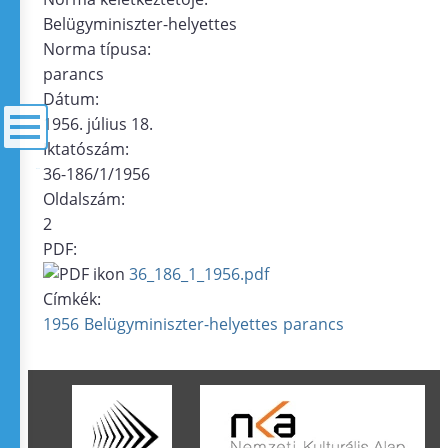
Belügyminiszter-helyettes
Norma típusa:
parancs
Dátum:
1956. július 18.
Iktatószám:
36-186/1/1956
menü
Oldalszám:
2
PDF:
36_186_1_1956.pdf
Címkék:
1956
Belügyminiszter-helyettes
parancs