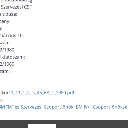
 Szervezési CSF
 típusa:
mény
m:
március 10.
ószám:
/2/1980
 iktatószám:
/2/1980
szám:
1_11_1_II_ s_45_68_2_1980.pdf
k:
BM "M" és Szervezési Csoportfőnök
BM IV/I. Csoportfőnöksé