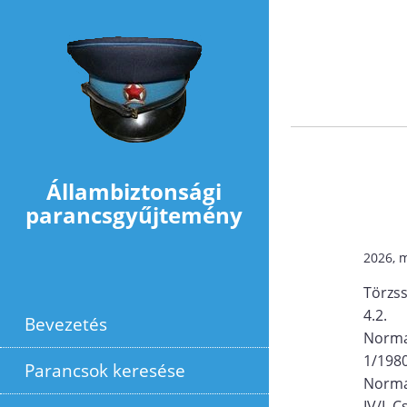
Ugrás a tartalomra
Állambiztonsági
parancsgyűjtemény
2026, m
Törzs
4.2.
Bevezetés
Norma
1/198
Parancsok keresése
Norma
IV/I. 