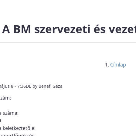
A BM szervezeti és vezet
Címlap
ájus 8 - 7:36DE by Benefi Géza
szám:
 száma:
0
 keletkeztetője:
Csoportfőnökség