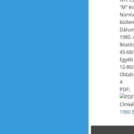
"M" és
Norma
közle
Dátu
1980. 
Iktat
45-68
Egyéb
12-80
Oldal
4
PDF:
Címké
1980