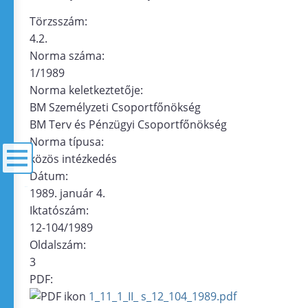
Törzsszám:
4.2.
Norma száma:
1/1989
Norma keletkeztetője:
BM Személyzeti Csoportfőnökség
BM Terv és Pénzügyi Csoportfőnökség
Norma típusa:
közös intézkedés
Dátum:
1989. január 4.
menü
Iktatószám:
12-104/1989
Oldalszám:
3
PDF:
1_11_1_II_ s_12_104_1989.pdf