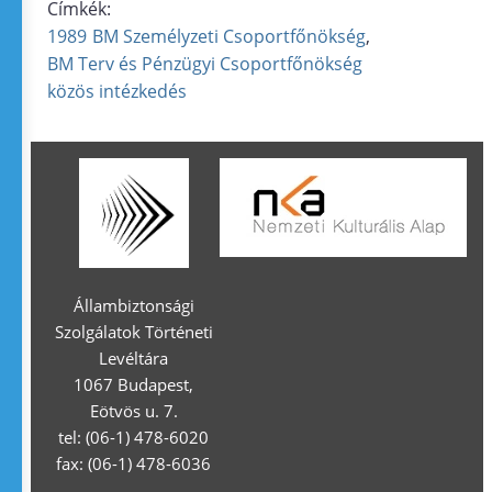
Címkék:
1989
BM Személyzeti Csoportfőnökség
BM Terv és Pénzügyi Csoportfőnökség
közös intézkedés
Állambiztonsági
Szolgálatok Történeti
Levéltára
1067 Budapest,
Eötvös u. 7.
tel: (06-1) 478-6020
fax: (06-1) 478-6036