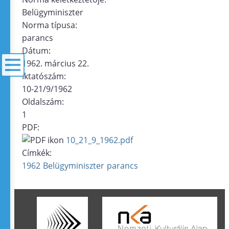
Belügyminiszter
Norma típusa:
parancs
Dátum:
1962. március 22.
Iktatószám:
10-21/9/1962
menü
Oldalszám:
1
PDF:
10_21_9_1962.pdf
Címkék:
1962
Belügyminiszter
parancs