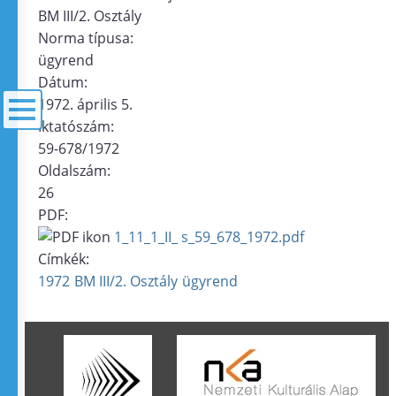
BM III/2. Osztály
Norma típusa:
ügyrend
Dátum:
1972. április 5.
Iktatószám:
59-678/1972
menü
Oldalszám:
26
PDF:
1_11_1_II_ s_59_678_1972.pdf
Címkék:
1972
BM III/2. Osztály
ügyrend