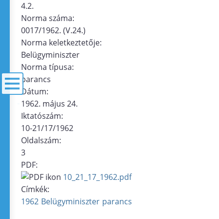
4.2.
Norma száma:
0017/1962. (V.24.)
Norma keletkeztetője:
Belügyminiszter
Norma típusa:
parancs
Dátum:
1962. május 24.
menü
Iktatószám:
10-21/17/1962
Oldalszám:
3
PDF:
10_21_17_1962.pdf
Címkék:
1962
Belügyminiszter
parancs