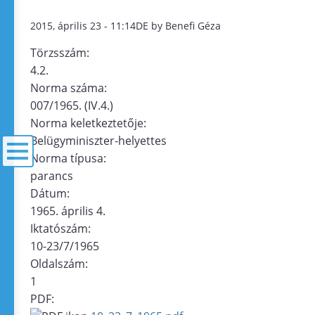
2015, április 23 - 11:14DE by Benefi Géza
Törzsszám:
4.2.
Norma száma:
007/1965. (IV.4.)
Norma keletkeztetője:
Belügyminiszter-helyettes
Norma típusa:
parancs
menü
Dátum:
1965. április 4.
Iktatószám:
10-23/7/1965
Oldalszám:
1
PDF: