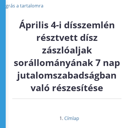
Ugrás a tartalomra
Április 4-i dísszemlén
résztvett dísz
zászlóaljak
sorállományának 7 nap
jutalomszabadságban
való részesítése
Címlap