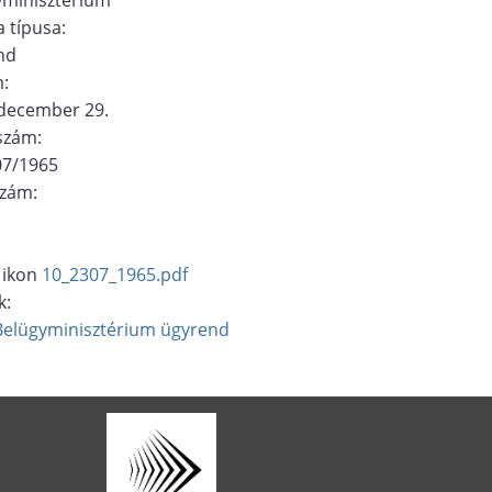
 típusa:
nd
m:
 december 29.
ószám:
07/1965
szám:
10_2307_1965.pdf
k:
Belügyminisztérium
ügyrend