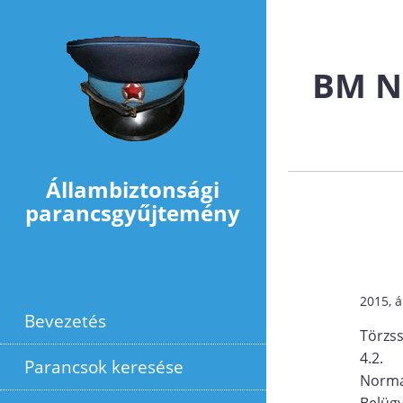
Ugrás a tartalomra
BM Ne
Állambiztonsági
parancsgyűjtemény
2015, á
Bevezetés
Törzs
4.2.
Parancsok keresése
Norma
Belüg