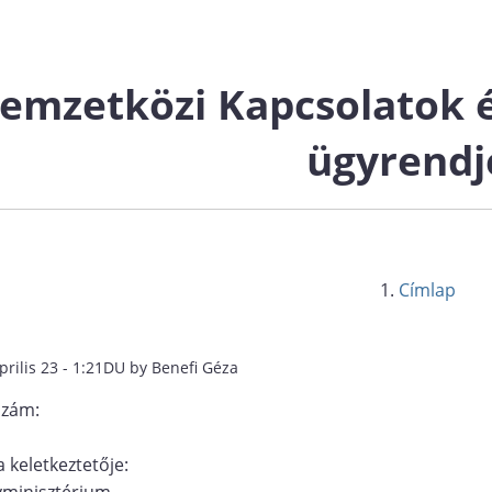
mzetközi Kapcsolatok é
ügyrendj
Címlap
prilis 23 - 1:21DU by Benefi Géza
szám:
 keletkeztetője:
yminisztérium