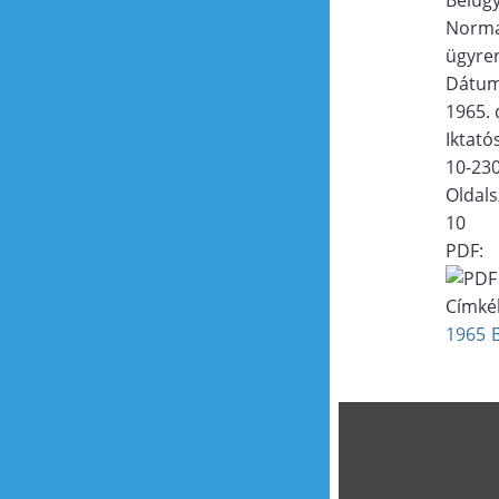
Norma
ügyre
Dátu
1965.
Iktat
10-23
Oldal
10
PDF:
Címké
1965