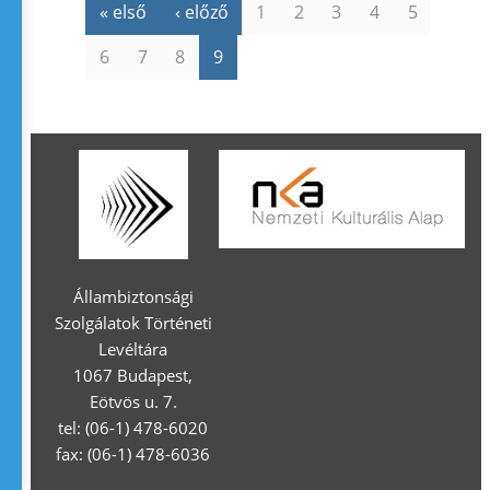
« első
‹ előző
1
2
3
4
5
6
7
8
9
Állambiztonsági
Szolgálatok Történeti
Levéltára
1067 Budapest,
Eötvös u. 7.
tel: (06-1) 478-6020
fax: (06-1) 478-6036