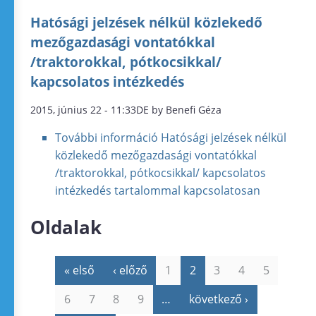
Hatósági jelzések nélkül közlekedő
mezőgazdasági vontatókkal
/traktorokkal, pótkocsikkal/
kapcsolatos intézkedés
2015, június 22 - 11:33DE by Benefi Géza
További információ
Hatósági jelzések nélkül
közlekedő mezőgazdasági vontatókkal
/traktorokkal, pótkocsikkal/ kapcsolatos
intézkedés tartalommal kapcsolatosan
Oldalak
« első
‹ előző
1
2
3
4
5
6
7
8
9
…
következő ›