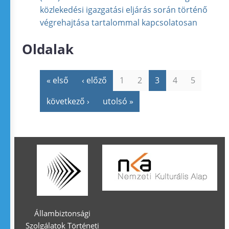
közlekedési igazgatási eljárás során történő
végrehajtása tartalommal kapcsolatosan
Oldalak
« első
‹ előző
1
2
3
4
5
következő ›
utolsó »
Állambiztonsági
Szolgálatok Történeti