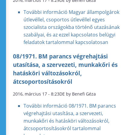
2016, március 17 - 8:29DE by Benefi Géza
További információ
Magyar állampolgárok
útlevéllel, csoportos útlevéllel egyes
szocialista országokba történő utazásának
szabályai, és az ezzel kapcsolatos belügyi
feladatok tartalommal kapcsolatosan
08/1971. BM parancs végrehajtási
utasítása, a szervezeti, munkakőri és
hatásköri változásokról,
átcsoportosításokról
2016, március 17 - 8:23DE by Benefi Géza
További információ
08/1971. BM parancs
végrehajtási utasítása, a szervezeti,
munkakőri és hatásköri változásokról,
átcsoportosításokról tartalommal