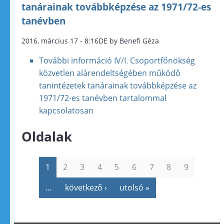
tanárainak továbbképzése az 1971/72-es
tanévben
2016, március 17 - 8:16DE by Benefi Géza
További információ
IV/I. Csoportfőnökség
közvetlen alárendeltségében működő
tanintézetek tanárainak továbbképzése az
1971/72-es tanévben tartalommal
kapcsolatosan
Oldalak
1
2
3
4
5
6
7
8
9
…
következő ›
utolsó »