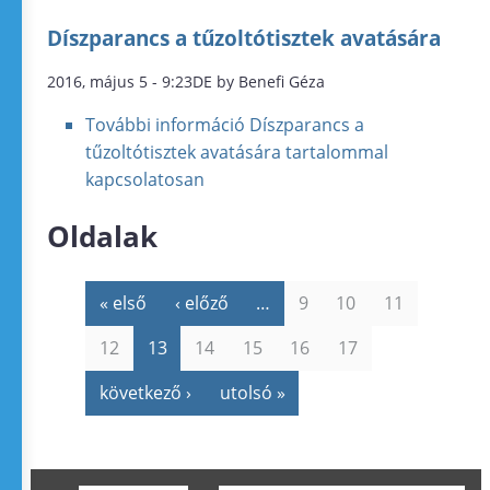
Díszparancs a tűzoltótisztek avatására
2016, május 5 - 9:23DE by Benefi Géza
További információ
Díszparancs a
tűzoltótisztek avatására tartalommal
kapcsolatosan
Oldalak
« első
‹ előző
…
9
10
11
12
13
14
15
16
17
következő ›
utolsó »