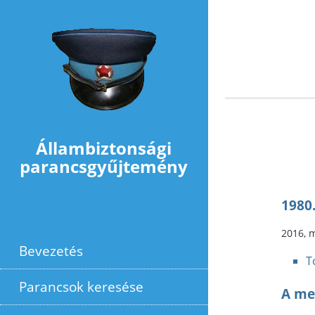
Ugrás a tartalomra
Állambiztonsági
parancsgyűjtemény
1980.
2016, 
Bevezetés
T
Parancsok keresése
A me