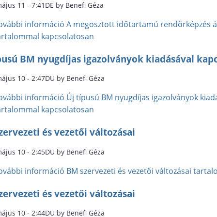
május 11 - 7:41DE by Benefi Géza
ovábbi információ
A megosztott időtartamú rendőrképzés ál
artalommal kapcsolatosan
ípusú BM nyugdíjas igazolványok kiadásával kapc
május 10 - 2:47DU by Benefi Géza
ovábbi információ
Új típusú BM nyugdíjas igazolványok kiad
artalommal kapcsolatosan
ervezeti és vezetői változásai
május 10 - 2:45DU by Benefi Géza
ovábbi információ
BM szervezeti és vezetői változásai tart
ervezeti és vezetői változásai
május 10 - 2:44DU by Benefi Géza