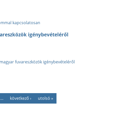
alommal kapcsolatosan
areszközök igénybevételéről
magyar fuvareszközök igénybevételéről
…
következő ›
utolsó »