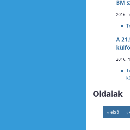
BM sz
2016, 
T
A 21
külfö
2016, 
T
k
Oldalak
« első
‹