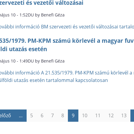
ervezeti és vezetői változásai
május 10 - 1:52DU by Benefi Géza
ovábbi információ
BM szervezeti és vezetői változásai tart
.535/1979. PM-KPM számú körlevél a magyar fuv
ldi utazás esetén
május 10 - 1:49DU by Benefi Géza
ovábbi információ
A 21.535/1979. PM-KPM számú körlevél a 
ülföldi utazás esetén tartalommal kapcsolatosan
 előző
…
5
6
7
8
9
10
11
12
13