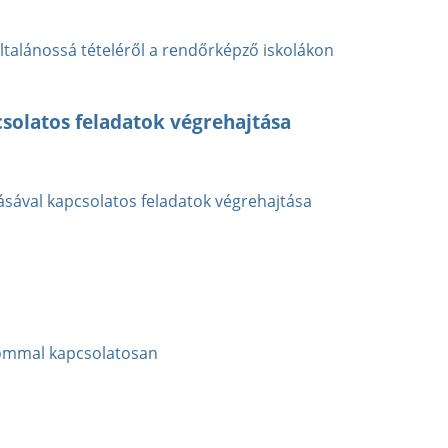
talánossá tételéről a rendőrképző iskolákon
solatos feladatok végrehajtása
ásával kapcsolatos feladatok végrehajtása
alommal kapcsolatosan