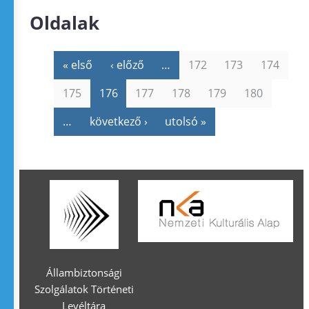
Oldalak
« első
‹ előző
…
172
173
174
175
176
177
178
179
180
…
következő ›
utolsó »
Állambiztonsági
Szolgálatok Történeti
Levéltára