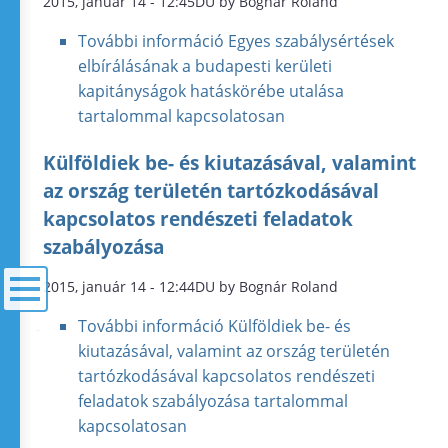
2015, január 14 - 12:45DU by Bognár Roland
További információ
Egyes szabálysértések
elbírálásának a budapesti kerületi
kapitányságok hatáskörébe utalása
tartalommal kapcsolatosan
Külföldiek be- és kiutazásával, valamint
az ország területén tartózkodásával
kapcsolatos rendészeti feladatok
szabályozása
2015, január 14 - 12:44DU by Bognár Roland
További információ
Külföldiek be- és
menü
kiutazásával, valamint az ország területén
tartózkodásával kapcsolatos rendészeti
feladatok szabályozása tartalommal
kapcsolatosan