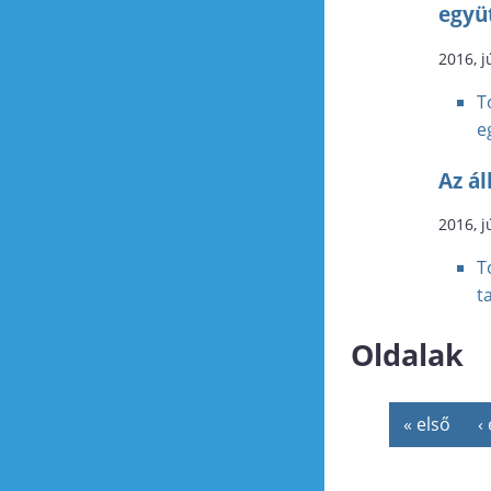
együ
2016, j
T
e
Az ál
2016, j
T
t
Oldalak
« első
‹