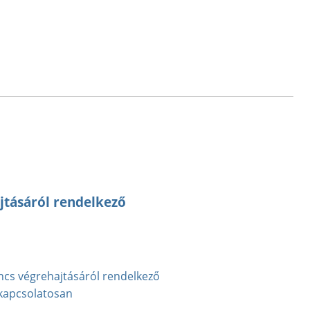
jtásáról rendelkező
ncs végrehajtásáról rendelkező
 kapcsolatosan