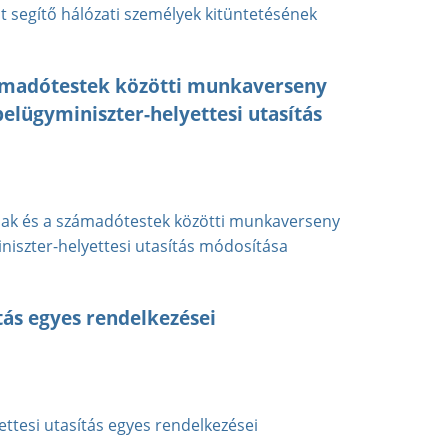
 segítő hálózati személyek kitüntetésének
ámadótestek közötti munkaverseny
elügyminiszter-helyettesi utasítás
ak és a számadótestek közötti munkaverseny
iszter-helyettesi utasítás módosítása
tás egyes rendelkezései
ttesi utasítás egyes rendelkezései