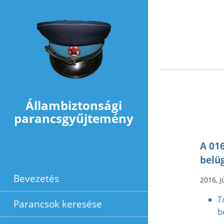
Ugrás a tartalomra
Állambiztonsági
parancsgyűjtemény
A 01
belü
Bevezetés
2016, j
T
Parancsok keresése
b