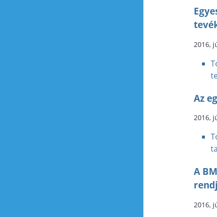
Egye
tevé
2016, j
T
t
Az eg
2016, j
T
t
A BM
rend
2016, j