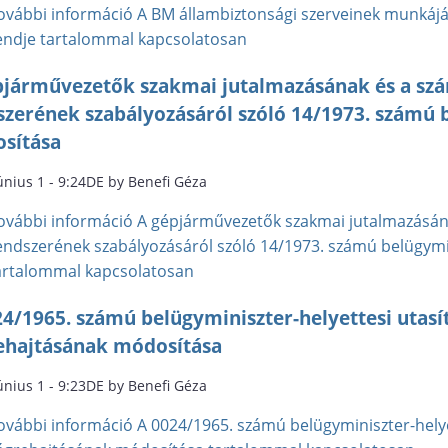
ovábbi információ
A BM állambiztonsági szerveinek munkáját
endje tartalommal kapcsolatosan
pjárművezetők szakmai jutalmazásának és a sz
zerének szabályozásáról szóló 14/1973. számú b
sítása
únius 1 - 9:24DE by Benefi Géza
ovábbi információ
A gépjárművezetők szakmai jutalmazásán
endszerének szabályozásáról szóló 14/1973. számú belügymin
artalommal kapcsolatosan
4/1965. számú belügyminiszter-helyettesi utasí
ehajtásának módosítása
únius 1 - 9:23DE by Benefi Géza
ovábbi információ
A 0024/1965. számú belügyminiszter-helye