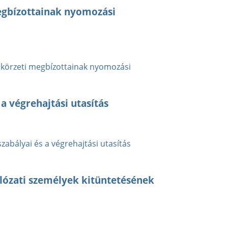
egbízottainak nyomozási
 körzeti megbízottainak nyomozási
a végrehajtási utasítás
abályai és a végrehajtási utasítás
lózati személyek kitüntetésének