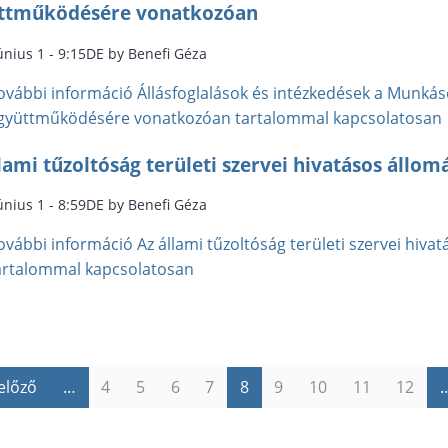
ttműködésére vonatkozóan
únius 1 - 9:15DE by Benefi Géza
ovábbi információ
Állásfoglalások és intézkedések a Munká
gyüttműködésére vonatkozóan tartalommal kapcsolatosan
lami tűzoltóság területi szervei hivatásos állo
únius 1 - 8:59DE by Benefi Géza
ovábbi információ
Az állami tűzoltóság területi szervei hiv
artalommal kapcsolatosan
 előző
…
4
5
6
7
8
9
10
11
12