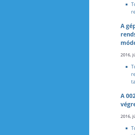
T
r
A gé
rends
módo
2016, j
T
r
t
A 002
végr
2016, j
T