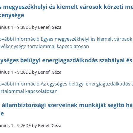
s megyeszékhelyi és kiemelt városok körzeti m
kenysége
únius 1 - 9:38DE by Benefi Géza
ovábbi információ
Egyes megyeszékhelyi és kiemelt városok
evékenysége tartalommal kapcsolatosan
ységes belügyi energiagazdálkodás szabályai és 
únius 1 - 9:28DE by Benefi Géza
ovábbi információ
Az egységes belügyi energiagazdálkodás sz
artalommal kapcsolatosan
 állambiztonsági szerveinek munkáját segítő há
je
únius 1 - 9:26DE by Benefi Géza