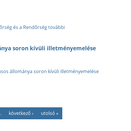
sőrség és a Rendőrség további
mánya soron kívüli illetményemelése
atásos állománya soron kívüli illetményemelése
…
következő ›
utolsó »