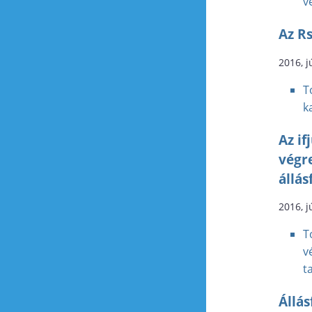
v
Az R
2016, j
T
k
Az if
végr
állás
2016, j
T
v
t
Állá