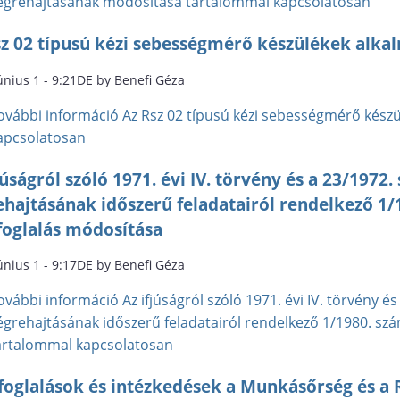
égrehajtásának módosítása tartalommal kapcsolatosan
sz 02 típusú kézi sebességmérő készülékek alka
únius 1 - 9:21DE by Benefi Géza
ovábbi információ
Az Rsz 02 típusú kézi sebességmérő kész
apcsolatosan
júságról szóló 1971. évi IV. törvény és a 23/197
ehajtásának időszerű feladatairól rendelkező 1/
foglalás módosítása
únius 1 - 9:17DE by Benefi Géza
ovábbi információ
Az ifjúságról szóló 1971. évi IV. törvény 
égrehajtásának időszerű feladatairól rendelkező 1/1980. szá
artalommal kapcsolatosan
sfoglalások és intézkedések a Munkásőrség és a