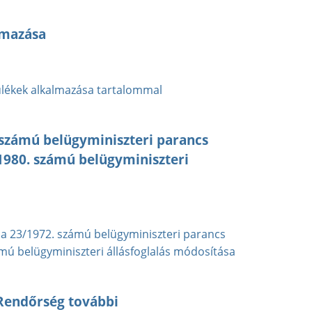
lmazása
ülékek alkalmazása tartalommal
2. számú belügyminiszteri parancs
1980. számú belügyminiszteri
és a 23/1972. számú belügyminiszteri parancs
mú belügyminiszteri állásfoglalás módosítása
 Rendőrség további