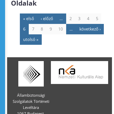
Oldalak
« első
‹ előző
…
2
3
4
5
6
7
8
9
10
…
következő ›
utolsó »
Állambiztonsági
Szolgálatok Történeti
Levéltára
1067 Budapest,