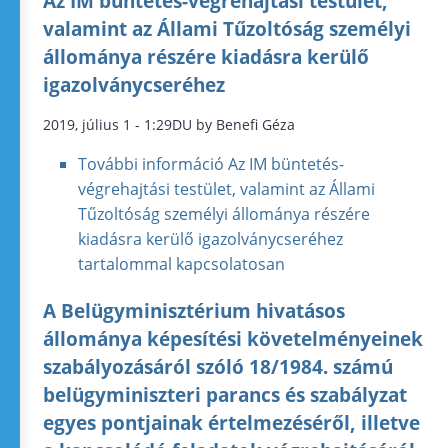
Az IM büntetés-végrehajtási testület,
valamint az Állami Tűzoltóság személyi
állománya részére kiadásra kerülő
igazolványcseréhez
2019, július 1 - 1:29DU by Benefi Géza
További információ
Az IM büntetés-
végrehajtási testület, valamint az Állami
Tűzoltóság személyi állománya részére
kiadásra kerülő igazolványcseréhez
tartalommal kapcsolatosan
A Belügyminisztérium hivatásos
állománya képesítési követelményeinek
szabályozásáról szóló 18/1984. számú
belügyminiszteri parancs és szabályzat
egyes pontjainak értelmezéséről, illetve