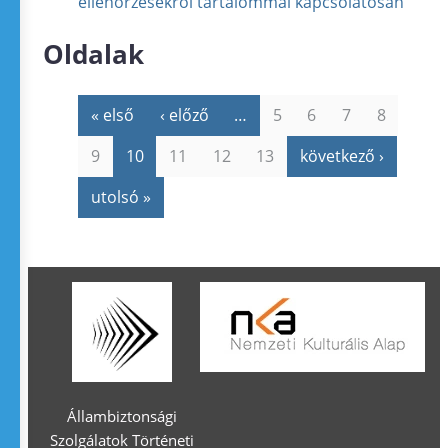
ellenőrzésekről tartalommal kapcsolatosan
Oldalak
« első
‹ előző
…
5
6
7
8
9
10
11
12
13
következő ›
utolsó »
Állambiztonsági
Szolgálatok Történeti