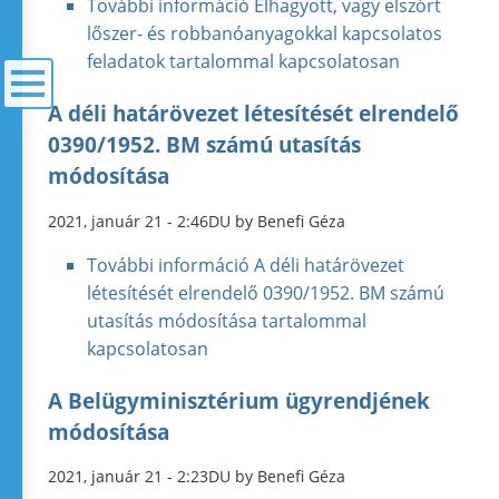
További információ
Elhagyott, vagy elszórt
lőszer- és robbanóanyagokkal kapcsolatos
feladatok tartalommal kapcsolatosan
A déli határövezet létesítését elrendelő
menü
0390/1952. BM számú utasítás
módosítása
2021, január 21 - 2:46DU by Benefi Géza
További információ
A déli határövezet
létesítését elrendelő 0390/1952. BM számú
utasítás módosítása tartalommal
kapcsolatosan
A Belügyminisztérium ügyrendjének
módosítása
2021, január 21 - 2:23DU by Benefi Géza