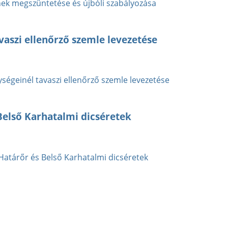
nek megszüntetése és újbóli szabályozása
aszi ellenőrző szemle levezetése
égeinél tavaszi ellenőrző szemle levezetése
s Belső Karhatalmi dicséretek
s Határőr és Belső Karhatalmi dicséretek