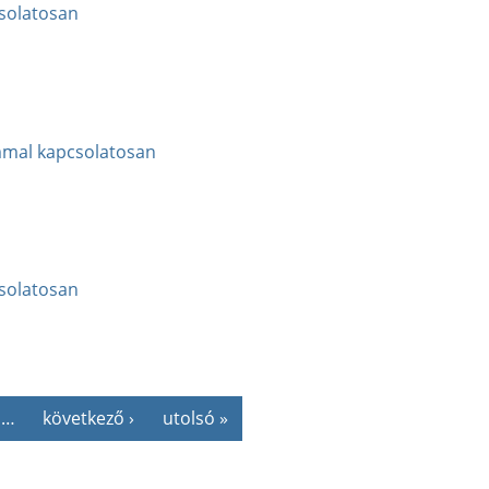
solatosan
ommal kapcsolatosan
solatosan
…
következő ›
utolsó »