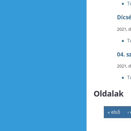
T
Dícsé
2021, 
T
04. 
2021, 
T
Oldalak
« első
‹