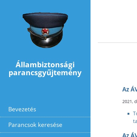
Ugrás a tartalomra
Állambiztonsági
parancsgyűjtemény
Az Á
2021, 
Bevezetés
T
t
Parancsok keresése
Az Á