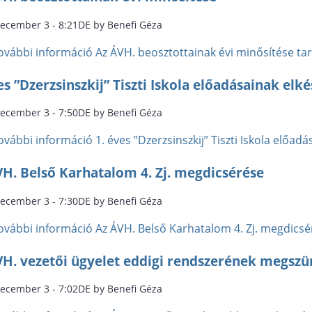
december 3 - 8:21DE by Benefi Géza
ovábbi információ
Az ÁVH. beosztottainak évi minősítése t
es ”Dzerzsinszkij” Tiszti Iskola előadásainak elké
december 3 - 7:50DE by Benefi Géza
ovábbi információ
1. éves ”Dzerzsinszkij” Tiszti Iskola előa
VH. Belső Karhatalom 4. Zj. megdicsérése
december 3 - 7:30DE by Benefi Géza
ovábbi információ
Az ÁVH. Belső Karhatalom 4. Zj. megdics
VH. vezetői ügyelet eddigi rendszerének megszün
december 3 - 7:02DE by Benefi Géza