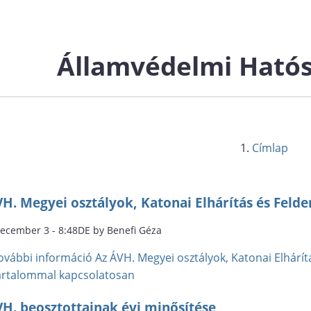
Államvédelmi Hatós
Címlap
VH. Megyei osztályok, Katonai Elhárítás és Feld
december 3 - 8:48DE by Benefi Géza
ovábbi információ
Az ÁVH. Megyei osztályok, Katonai Elhárí
artalommal kapcsolatosan
VH. beosztottainak évi minősítése