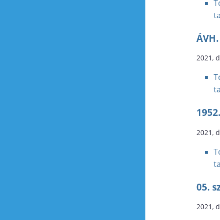
T
t
ÁVH.
2021, 
T
t
1952.
2021, 
T
t
05. 
2021, 