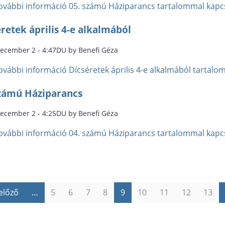
ovábbi információ
05. számú Háziparancs tartalommal kapc
retek április 4-e alkalmából
december 2 - 4:47DU by Benefi Géza
ovábbi információ
Dícséretek április 4-e alkalmából tartal
számú Háziparancs
december 2 - 4:25DU by Benefi Géza
ovábbi információ
04. számú Háziparancs tartalommal kapc
 előző
…
5
6
7
8
9
10
11
12
13