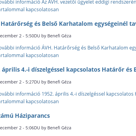
ovábbi információ
Az ÁVH. vezetői ügyelet eddigi rendszeré
artalommal kapcsolatosan
 Határőrség és Belső Karhatalom egységeinél tav
december 2 - 5:50DU by Benefi Géza
ovábbi információ
ÁVH. Határőrség és Belső Karhatalom egys
artalommal kapcsolatosan
 április 4.-i díszelgéssel kapcsolatos Határőr é
december 2 - 5:27DU by Benefi Géza
ovábbi információ
1952. április 4.-i díszelgéssel kapcsolato
artalommal kapcsolatosan
számú Háziparancs
december 2 - 5:06DU by Benefi Géza